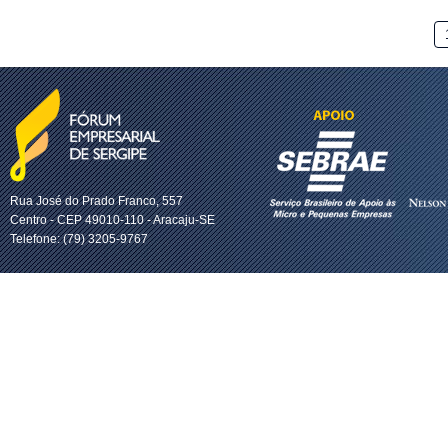
Rua José do Prado Franco, 557
Centro - CEP 49010-110 - Aracaju-SE
Telefone: (79) 3205-9767