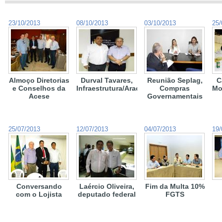
23/10/2013
08/10/2013
03/10/2013
25/
Almoço Diretorias
Durval Tavares,
Reunião Seplag,
C
e Conselhos da
Infraestrutura/Aracaju
Compras
Mo
Acese
Governamentais
25/07/2013
12/07/2013
04/07/2013
19/
Conversando
Laércio Oliveira,
Fim da Multa 10%
com o Lojista
deputado federal
FGTS