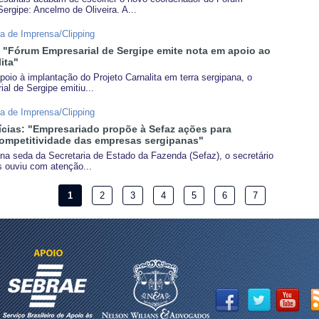
ergipe: Ancelmo de Oliveira. A...
la de Imprensa/Clipping
: "Fórum Empresarial de Sergipe emite nota em apoio ao
ita"
oio à implantação do Projeto Carnalita em terra sergipana, o
al de Sergipe emitiu...
la de Imprensa/Clipping
cias: "Empresariado propõe à Sefaz ações para
ompetitividade das empresas sergipanas"
 na seda da Secretaria de Estado da Fazenda (Sefaz), o secretário
 ouviu com atenção...
1
2
3
4
5
6
7