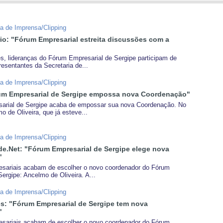
la de Imprensa/Clipping
io: "Fórum Empresarial estreita discussões com a
, lideranças do Fórum Empresarial de Sergipe participam de
esentantes da Secretaria de...
la de Imprensa/Clipping
rum Empresarial de Sergipe empossa nova Coordenação"
arial de Sergipe acaba de empossar sua nova Coordenação. No
 de Oliveira, que já esteve...
la de Imprensa/Clipping
e.Net: "Fórum Empresarial de Sergipe elege nova
"
esariais acabam de escolher o novo coordenador do Fórum
ergipe: Ancelmo de Oliveira. A...
la de Imprensa/Clipping
s: "Fórum Empresarial de Sergipe tem nova
"
esariais acabam de escolher o novo coordenador do Fórum