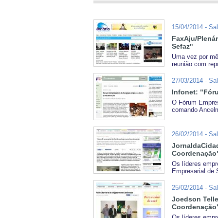
15/04/2014 - Sa
FaxAju/Plenár
Sefaz"
Uma vez por mês
reunião com repr
27/03/2014 - Sa
Infonet: "Fó
O Fórum Empres
comando Ancelmo
26/02/2014 - Sa
JornaldaCidad
Coordenação
Os líderes empr
Empresarial de S
25/02/2014 - Sa
Joedson Telle
Coordenação
Os líderes empr