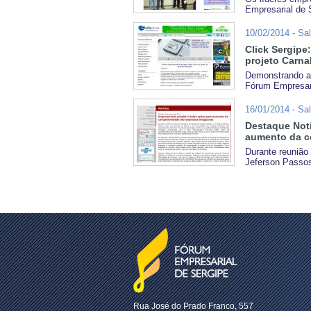
Empresarial de S
10/02/2014 - Sa
Click Sergipe
projeto Carnal
Demonstrando ap
Fórum Empresari
16/01/2014 - Sa
Destaque Notí
aumento da c
Durante reunião
Jeferson Passos
Rua José do Prado Franco, 557