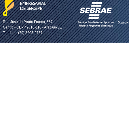
Rua José do Prado Franco, 557
Centro - CEP 49010-110 - Aracaju-SE
Telefone: (79) 3205-9767